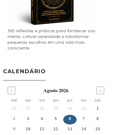
365 reflexões e práticas para fortalecer sua
mente, cultivar serenidade e transformar
pequenas escolhas em uma vida mais
consciente.
CALENDÁRIO
Agosto 2026
‹
›
DOM
SEG
TER
QUA
QUI
SEX
SÁB
26
27
28
29
30
31
1
2
3
4
5
6
7
8
9
10
11
12
13
14
15