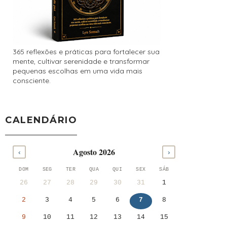
365 reflexões e práticas para fortalecer sua
mente, cultivar serenidade e transformar
pequenas escolhas em uma vida mais
consciente.
CALENDÁRIO
Agosto 2026
‹
›
DOM
SEG
TER
QUA
QUI
SEX
SÁB
26
27
28
29
30
31
1
2
3
4
5
6
7
8
9
10
11
12
13
14
15