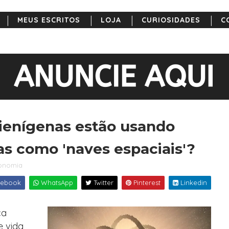
MEUS ESCRITOS
LOJA
CURIOSIDADES
C
lienígenas estão usando
as como 'naves espaciais'?
ronomia
ebook
WhatsApp
Twitter
Pinterest
Linkedin
ca
e vida