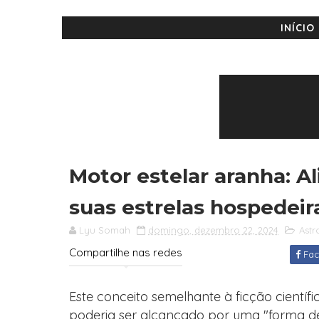
INÍCIO
Motor estelar aranha: A
suas estrelas hospedeir
Lyu Somah
domingo, dezembro 22, 2024
Ast
Compartilhe nas redes
Fac
Este conceito semelhante à ficção científi
poderia ser alcançado por uma "forma d