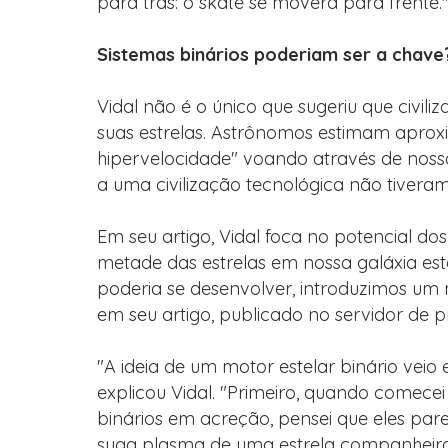
para trás: o skate se moverá para frente.
Sistemas binários poderiam ser a chave
Vidal não é o único que sugeriu que civil
suas estrelas. Astrônomos estimam apro
hipervelocidade" voando através de nossa
a uma civilização tecnológica não tiveram
Em seu artigo, Vidal foca no potencial do
metade das estrelas em nossa galáxia es
poderia se desenvolver, introduzimos um 
em seu artigo, publicado no servidor de p
"A ideia de um motor estelar binário veio
explicou Vidal. "Primeiro, quando comec
binários em acreção, pensei que eles p
suga plasma de uma estrela companheira, 