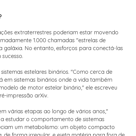
"
?
izações extraterrestres poderiam estar movendo
ximadamente 1.000 chamadas "estrelas de
 galáxia. No entanto, esforços para conectá-las
 sucesso.
s sistemas estelares binários. "Como cerca de
tá em sistemas binários onde a vida também
modelo de motor estelar binário," ele escreveu
ré-impressão arXiv.
 em várias etapas ao longo de vários anos,"
ei a estudar o comportamento de sistemas
areciam um metabolismo: um objeto compacto
de forma irregular, e ejeta matéria para fora de