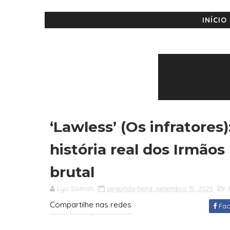
INÍCIO
‘Lawless’ (Os infratores)
história real dos Irmão
brutal
Lyu Somah
segunda-feira, setembro 15, 2025
Compartilhe nas redes
Fac