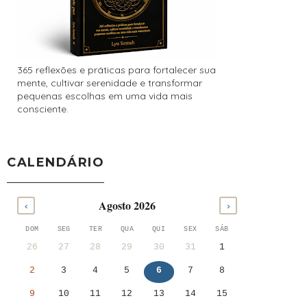
365 reflexões e práticas para fortalecer sua
mente, cultivar serenidade e transformar
pequenas escolhas em uma vida mais
consciente.
CALENDÁRIO
Agosto 2026
‹
›
DOM
SEG
TER
QUA
QUI
SEX
SÁB
26
27
28
29
30
31
1
2
3
4
5
6
7
8
9
10
11
12
13
14
15