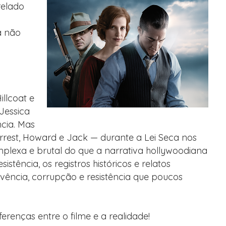
relado
a não
illcoat e
Jessica
ncia. Mas
orrest, Howard e Jack — durante a Lei Seca nos
plexa e brutal do que a narrativa hollywoodiana
stência, os registros históricos e relatos
ivência, corrupção e resistência que poucos
iferenças entre o filme e a realidade!