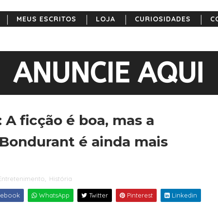
MEUS ESCRITOS
LOJA
CURIOSIDADES
C
: A ficção é boa, mas a
s Bondurant é ainda mais
Entretenimento
,
História
ebook
WhatsApp
Twitter
Pinterest
Linkedin