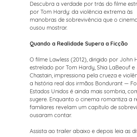
Descubra a verdade por trás do filme est
por Tom Hardy: da violência extrema às
manobras de sobrevivência que o cinem
ousou mostrar.
Quando a Realidade Supera a Ficção
O filme Lawless (2012), dirigido por John H
estrelado por Tom Hardy, Shia LaBeouf e 
Chastain, impressiona pela crueza e violê
a história real dos irmãos Bondurant — F
Estados Unidos é ainda mais sombria, com
sugere. Enquanto o cinema romantiza a resi
familiares revelam um capítulo de sobrev
ousaram contar.
Assista ao trailer abaixo e depois leia as d