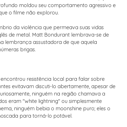
profundo moldou seu comportamento agressivo e
ue o filme não explorou.
brio da violência que permeava suas vidas
lês de metal. Matt Bondurant lembrava-se de
uma lembrança assustadora de que aquela
númeras brigas.
t encontrou resistência local para falar sobre
ntes evitavam discuti-lo abertamente, apesar de
Curiosamente, ninguém na região chamava a
dos eram "white lightning" ou simplesmente
cinema, ninguém bebia o moonshine puro; eles o
scada para torná-lo potável.